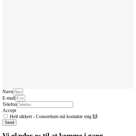
Navn
E-mail
Telefon
Accept
Helt sikkert - Consortium må kontakte mig 🙌
Send
Vi glæder os til at komme i gang