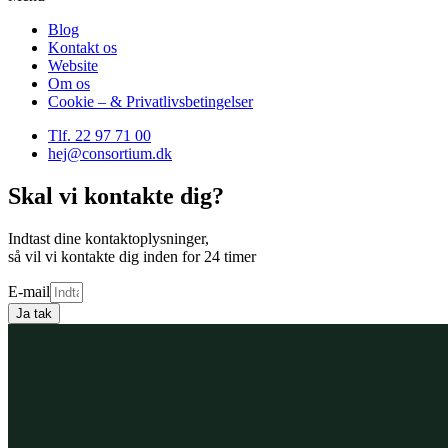
Blog
Kontakt os
Website
Om os
Cookie – & Privatlivsbetingelser
Tlf. 22 97 71 00
hej@consortium.dk
Skal vi kontakte dig?
Indtast dine kontaktoplysninger,
så vil vi kontakte dig inden for 24 timer
E-mail
Ja tak