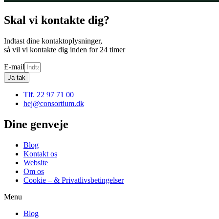
Skal vi kontakte dig?
Indtast dine kontaktoplysninger,
så vil vi kontakte dig inden for 24 timer
E-mail
Ja tak
Tlf. 22 97 71 00
hej@consortium.dk
Dine genveje
Blog
Kontakt os
Website
Om os
Cookie – & Privatlivsbetingelser
Menu
Blog